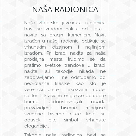
NAŠA RADIONICA
Naša zlatarsko juvelirska radionica
bavi se izradom nakita od zlata i
nakita sa dragim kamenjem. Nakit
izrađen u našoj radionici odlikuje se
vrhunskim dizajnom i najfinijom
izradom. Pri izradi nakita za naša
prodajna mesta trudimo se da
pratimo svetske trendove u izradi
nakita, ali takodje nikada ne
zaboravljamo i ne odstupamo od
neprolazne klasike kao sto je
verenički prsten takozvani model
soliter ili klasicne engleske poluoble
burme. Jednostavne,ali nikada
prevazidjene biserne mindjuse,
svedene biserne niske koje su
oduvek bile simbol vrhunske
elegancije…
Takodje naša radionica bavi se