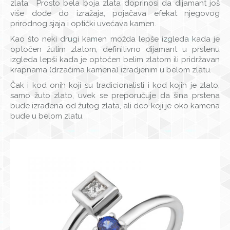
zlata. Prosto bela boja zlata doprinosi da dijamant još
više dođe do izražaja, pojačava efekat njegovog
prirodnog sjaja i optički uvećava kamen.
Kao što neki drugi kamen možda lepše izgleda kada je
optočen žutim zlatom, definitivno dijamant u prstenu
izgleda lepši kada je optočen belim zlatom ili pridržavan
krapnama (drzačima kamena) izradjenim u belom zlatu.
Čak i kod onih koji su tradicionalisti i kod kojih je zlato,
samo žuto zlato, uvek se preporučuje da šina prstena
bude izrađena od žutog zlata, ali deo koji je oko kamena
bude u belom zlatu.