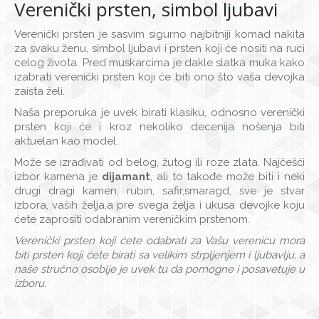
Verenički prsten, simbol ljubavi
Verenički prsten je sasvim sigurno najbitniji komad nakita
za svaku ženu, simbol ljubavi i prsten koji će nositi na ruci
celog života. Pred muskarcima je dakle slatka muka kako
izabrati verenički prsten koji će biti ono što vaša devojka
zaista želi.
Naša preporuka je uvek birati klasiku, odnosno verenički
prsten koji će i kroz nekoliko decenija nošenja biti
aktuelan kao model.
Može se izrađivati od belog, žutog ili roze zlata. Najčešći
izbor kamena je
dijamant
, ali to takođe može biti i neki
drugi dragi kamen, rubin, safir,smaragd, sve je stvar
izbora, vaših želja,a pre svega želja i ukusa devojke koju
ćete zaprositi odabranim vereničkim prstenom.
Verenički prsten koji ćete odabrati za Vašu verenicu mora
biti prsten koji ćete birati sa velikim strpljenjem i ljubavlju, a
naše stručno osoblje je uvek tu da pomogne i posavetuje u
izboru.