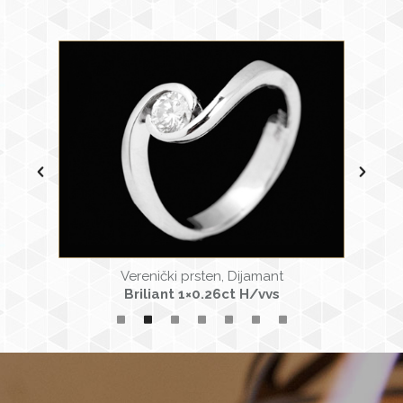
Verenički prsten, Dijamant
Briliant 1×0.26ct H/vvs