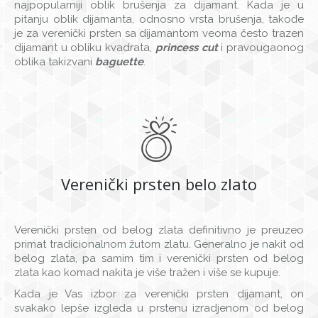
najpopularniji oblik brušenja za dijamant. Kada je u
pitanju oblik dijamanta, odnosno vrsta brušenja, takođe
je za verenički prsten sa dijamantom veoma često trazen
dijamant u obliku kvadrata,
princess cut
i pravougaonog
oblika takizvani
baguette
.
Verenički prsten belo zlato
Verenički prsten od belog zlata definitivno je preuzeo
primat tradicionalnom žutom zlatu. Generalno je nakit od
belog zlata, pa samim tim i verenički prsten od belog
zlata kao komad nakita je više tražen i više se kupuje.
Kada je Vas izbor za verenički prsten dijamant, on
svakako lepše izgleda u prstenu izradjenom od belog