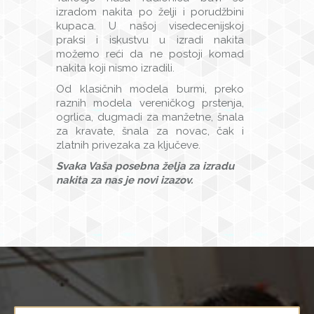
izradom nakita po želji i porudžbini
kupaca. U našoj visedecenijskoj
praksi i iskustvu u izradi nakita
možemo reći da ne postoji komad
nakita koji nismo izradili.
Od klasičnih modela burmi, preko
raznih modela vereničkog prstenja,
ogrlica, dugmadi za manžetne, šnala
za kravate, šnala za novac, čak i
zlatnih privezaka za ključeve.
Svaka Vaša posebna želja za izradu
nakita za nas je novi izazov.