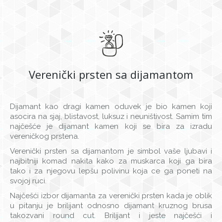
Verenički prsten sa dijamantom
Dijamant kao dragi kamen oduvek je bio kamen koji
asocira na sjaj, blistavost, luksuz i neuništivost. Samim tim
najčešće je dijamant kamen koji se bira za izradu
vereničkog prstena.
Verenički prsten sa dijamantom je simbol vaše ljubavi i
najbitniji komad nakita kako za muskarca koji ga bira
tako i za njegovu lepšu polivinu koja ce ga poneti na
svojoj ruci.
Najčešći izbor dijamanta za verenički prsten kada je oblik
u pitanju je brilijant odnosno dijamant kruznog brusa
takozvani round cut. Brilijant i jeste najčešći i