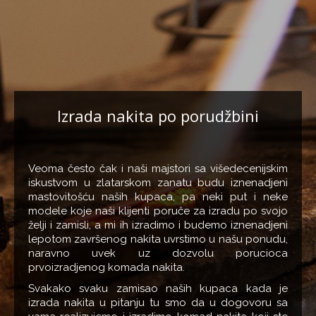
Izrada nakita po porudžbini
Veoma često čak i naši majstori sa višedecenijskim
iskustvom u zlatarskom zanatu budu iznenadjeni
mastovitošću naših kupaca, pa neki put i neke
modele koje naši klijenti poruče za izradu po svojo
želji i zamisli, a mi ih izradimo i budemo iznenadjeni
lepotom završenog nakita uvrstimo u našu ponudu,
naravno uvek uz dozvolu porucioca
prvoizradjenog komada nakita.
Svakako svaku zamisao naših kupaca kada je
izrada nakita u pitanju tu smo da u dogovoru sa